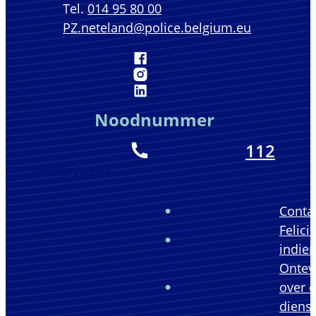
014 95 80 00
E-mail
PZ.neteland
@
police.belgium.eu
Facebook
Hoofdcommissariaat
Instagram
Hoofdcommissariaat
LinkedIn
Hoofdcommissariaat
Noodnummer
112
Snel naar
Conta
Felicit
indie
Ontev
over 
diens