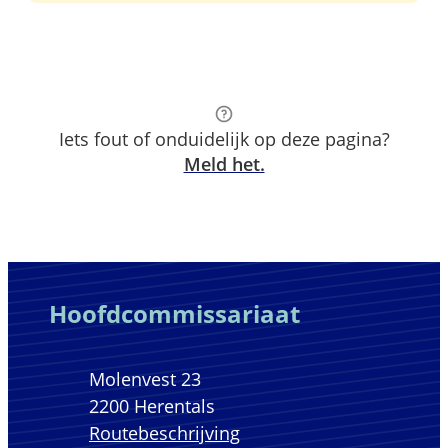
Iets fout of onduidelijk op deze pagina?
Meld het.
Contact & openingsuren
Hoofdcommissariaat
Adres
Molenvest 23
,
2200
Herentals
Routebeschrijving