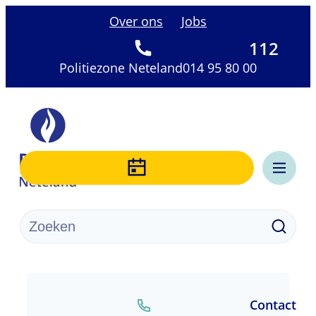
Naar inhoud
Over ons
Jobs
112
Politiezone Neteland
014 95 80 00
Politiezone Neteland
Menu
Waarmee kunnen we jou helpen?
Zoeke
Startpagina
Contact