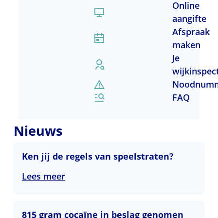
Online
aangifte
Afspraak
maken
Je
wijkinspec
Noodnum
FAQ
Nieuws
Ken jij de regels van speelstraten?
Ken jij de regels van speelstraten?
Lees meer
815 gram cocaïne in beslag genomen bij huiszo
815 gram cocaïne in beslag genomen