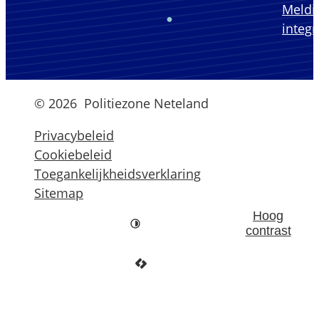
Meldi
integr
© 2026
Politiezone Neteland
Privacybeleid
Cookiebeleid
Toegankelijkheidsverklaring
Sitemap
Hoog
contrast
LCP nv 2026 ©