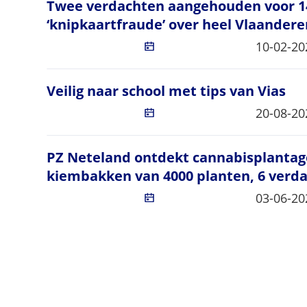
Twee verdachten aangehouden voor 14 
Twee verdachten aangehouden voor 14
‘knipkaartfraude’ over heel Vlaandere
Gepublic
10-02-20
Veilig naar school met tips van Vias
Veilig naar school met tips van Vias
Gepublic
20-08-20
PZ Neteland ontdekt cannabisplantag
PZ Neteland ontdekt cannabisplantag
kiembakken van 4000 planten, 6 verd
Gepublic
03-06-20