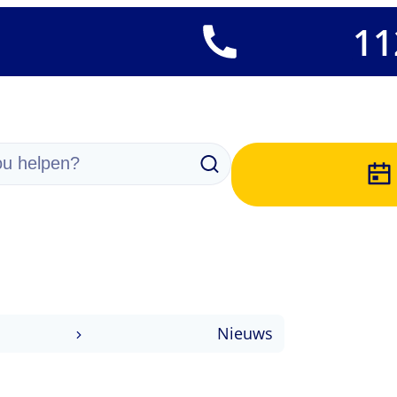
ten.
11
u helpen?
Zoeken
gina
Nieuws