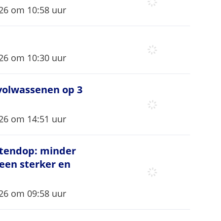
eerd op
26 om 10:58 uur
eerd op
26 om 10:30 uur
or volwassenen op 3 september
r volwassenen op 3
eerd op
26 om 14:51 uur
otendop: minder woninginbraken, meer cyberc
otendop: minder
een sterker en
eerd op
26 om 09:58 uur