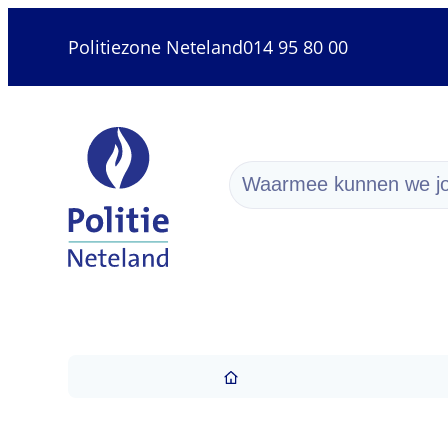
Naar inhoud
Ga naar verfijn of wijzig resulta
Politiezone Neteland
014 95 80 00
Politiezone Neteland
Waarmee kunnen we jo
Startpa