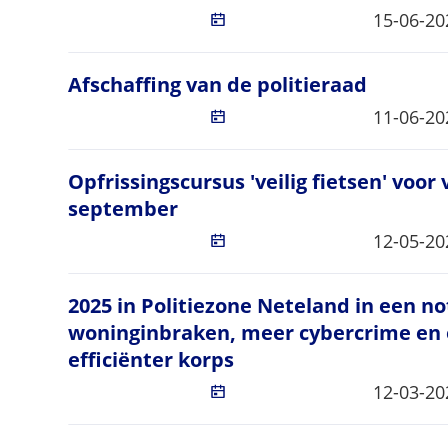
Gepublic
15-06-20
Afschaffing van de politieraad
Afschaffing van de politieraad
Gepublic
11-06-20
Opfrissingscursus 'veilig fietsen' vo
Opfrissingscursus 'veilig fietsen' voo
september
Gepublic
12-05-20
2025 in Politiezone Neteland in een n
2025 in Politiezone Neteland in een n
woninginbraken, meer cybercrime en 
efficiënter korps
Gepublic
12-03-20