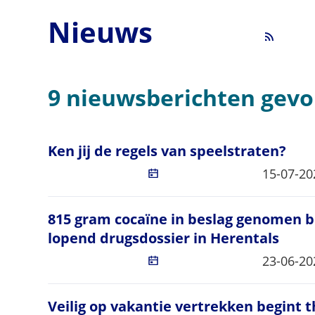
Nieuws
RSS
9 nieuwsberichten gev
Ken jij de regels van speelstraten?
Ken jij de regels van speelstraten?
Gepublic
15-07-20
815 gram cocaïne in beslag genomen bi
815 gram cocaïne in beslag genomen bi
lopend drugsdossier in Herentals
Gepublic
23-06-20
Veilig op vakantie vertrekken begint t
Veilig op vakantie vertrekken begint t