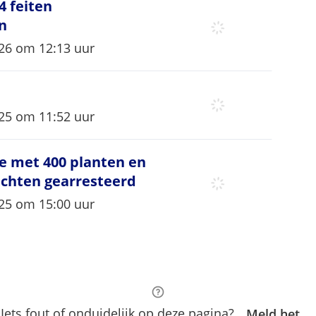
feiten ‘knipkaartfraude’ over heel Vlaander
 feiten
n
eerd op
26 om 12:13 uur
eerd op
25 om 11:52 uur
e met 400 planten en kiembakken van 4000 pl
e met 400 planten en
achten gearresteerd
eerd op
25 om 15:00 uur
Iets fout of onduidelijk op deze pagina?
Meld het.