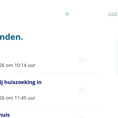
Weergave
Lijst
onden.
eerd op
26 om 10:14 uur
j huiszoeking in lopend drugsdossier in Here
j huiszoeking in
eerd op
26 om 11:45 uur
huis
huis