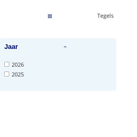
Tegels
Filter op
Jaar
2026
2025
ntals