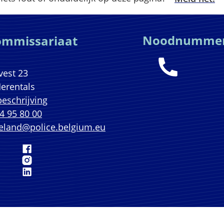
 & openingsuren
Noodnumme
ommissariaat
est 23
erentals
eschrijving
4 95 80 00
eland
@
police.belgium.eu
oofdcommissariaat
Hoofdcommissariaat
ofdcommissariaat